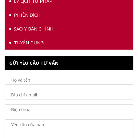
LÝ LỊCH TƯ PHÁP
PHIÊN DỊCH
SAO Y BẢN CHÍNH
TUYỂN DỤNG
GỬI YÊU CẦU TƯ VẤN