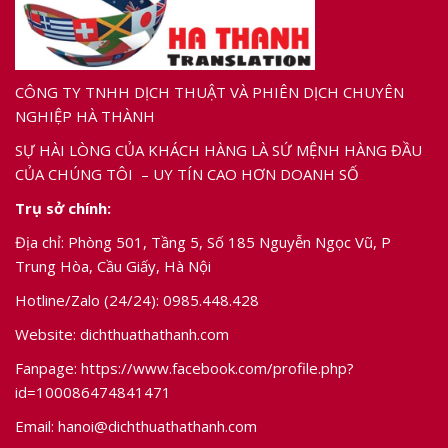
CÔNG TY TNHH DỊCH THUẬT VÀ PHIÊN DỊCH CHUYÊN
NGHIỆP HÀ THÀNH
SỰ HÀI LÒNG CỦA KHÁCH HÀNG LÀ SỨ MỆNH HÀNG ĐẦU
CỦA CHÚNG TÔI – UY TÍN CAO HƠN DOANH SỐ
Trụ sở chính:
Địa chỉ: Phòng 501, Tầng 5, Số 185 Nguyễn Ngọc Vũ, P
Trung Hòa, Cầu Giấy, Hà Nội
Hotline/Zalo (24/24):
0985.448.428
Website: dichthuathathanh.com
Fanpage:
https://www.facebook.com/profile.php?
id=100086474841471
Email:
hanoi@dichthuathathanh.com