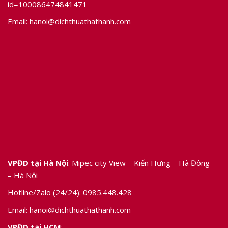
id=100086474841471
Email:
hanoi@dichthuathathanh.com
VPĐD tại Hà Nội
: Mipec city View – Kiến Hưng – Hà Đông
– Hà Nội
Hotline/Zalo (24/24):
0985.448.428
Email:
hanoi@dichthuathathanh.com
VPĐD tại HCM
: