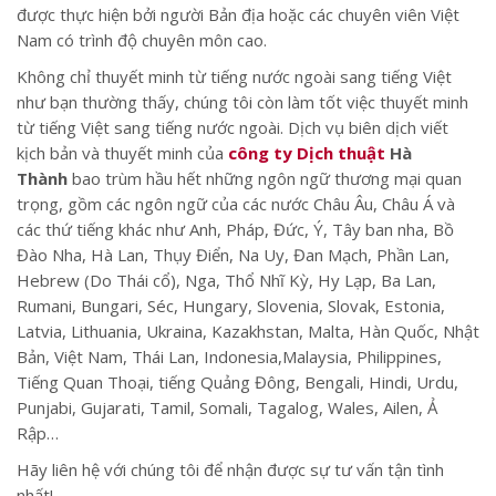
được thực hiện bởi người Bản địa hoặc các chuyên viên Việt
Nam có trình độ chuyên môn cao.
Không chỉ thuyết minh từ tiếng nước ngoài sang tiếng Việt
như bạn thường thấy, chúng tôi còn làm tốt việc thuyết minh
từ tiếng Việt sang tiếng nước ngoài. Dịch vụ biên dịch viết
kịch bản và thuyết minh của
công ty
Dịch thuật
Hà
Thành
bao trùm hầu hết những ngôn ngữ thương mại quan
trọng, gồm các ngôn ngữ của các nước Châu Âu, Châu Á và
các thứ tiếng khác như Anh, Pháp, Đức, Ý, Tây ban nha, Bồ
Đào Nha, Hà Lan, Thụy Điển, Na Uy, Đan Mạch, Phần Lan,
Hebrew (Do Thái cổ), Nga, Thổ Nhĩ Kỳ, Hy Lạp, Ba Lan,
Rumani, Bungari, Séc, Hungary, Slovenia, Slovak, Estonia,
Latvia, Lithuania, Ukraina, Kazakhstan, Malta, Hàn Quốc, Nhật
Bản, Việt Nam, Thái Lan, Indonesia,Malaysia, Philippines,
Tiếng Quan Thoại, tiếng Quảng Đông, Bengali, Hindi, Urdu,
Punjabi, Gujarati, Tamil, Somali, Tagalog, Wales, Ailen, Ả
Rập…
Hãy liên hệ với chúng tôi để nhận được sự tư vấn tận tình
nhất!