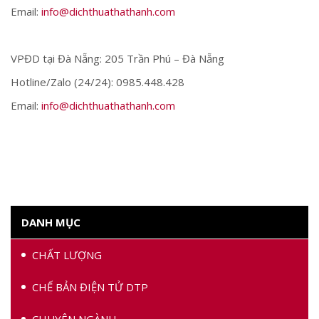
Email:
info@dichthuathathanh.com
VPĐD tại Đà Nẵng: 205 Trần Phú – Đà Nẵng
Hotline/Zalo (24/24): 0985.448.428
Email:
info@dichthuathathanh.com
DANH MỤC
CHẤT LƯỢNG
CHẾ BẢN ĐIỆN TỬ DTP
CHUYÊN NGÀNH