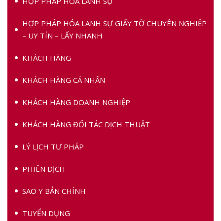
HỢP PHÁP HÓA LÃNH SỰ
HỢP PHÁP HÓA LÃNH SỰ GIẤY TỜ CHUYÊN NGHIỆP
– UY TÍN – LẤY NHANH
KHÁCH HÀNG
KHÁCH HÀNG CÁ NHÂN
KHÁCH HÀNG DOANH NGHIỆP
KHÁCH HÀNG ĐỐI TÁC DỊCH THUẬT
LÝ LỊCH TƯ PHÁP
PHIÊN DỊCH
SAO Y BẢN CHÍNH
TUYỂN DỤNG