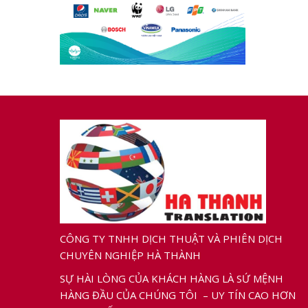
CÔNG TY TNHH DỊCH THUẬT VÀ PHIÊN DỊCH
CHUYÊN NGHIỆP HÀ THÀNH
SỰ HÀI LÒNG CỦA KHÁCH HÀNG LÀ SỨ MỆNH
HÀNG ĐẦU CỦA CHÚNG TÔI – UY TÍN CAO HƠN