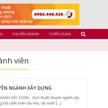
NG
CHUYÊN NGÀNH
TUYỂN DỤNG
ành viên
YÊN NGÀNH XÂY DỰNG
ÀNH XÂY DỰNG Dịch thuật chuyên ngành xây
ng bối cảnh toàn cầu hóa, các nước […]