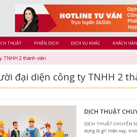
ỊCH THUẬT
PHIÊN DỊCH
DỊCH VỤ KHÁC
KHÁCH HÀ
 ty TNHH 2 thành viên
ười đại diện công ty TNHH 2 th
DỊCH THUẬT CHU
DỊCH THUẬT CHUYÊN NG
dựng là gì? Hiện nay, tro