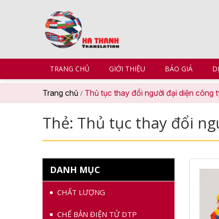
TRANG CHỦ
GIỚI THIỆU
BÁO GIÁ
D
Trang chủ
Thủ tục thay đổi người đại diện công
/
Thẻ:
Thủ tục thay đổi ng
DANH MỤC
CHẤT LƯỢNG
CHẾ BẢN ĐIỆN TỬ DTP