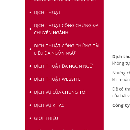
DỊCH THUẬT
DỊCH THUẬT CÔNG CHỨNG ĐA
CHUYÊN NGÀNH
DỊCH THUẬT CÔNG CHỨNG TÀI
LIỆU ĐA NGÔN NGỮ
Dịch th
không tự 
DỊCH THUẬT ĐA NGÔN NGỮ
Nhưng c
DỊCH THUẬT WEBSITE
khi muốn 
Để có th
DỊCH VỤ CỦA CHÚNG TÔI
của bài v
DỊCH VỤ KHÁC
Công ty
GIỚI THIỆU