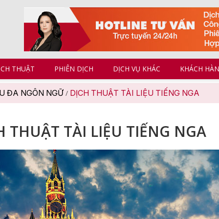
ỊCH THUẬT
PHIÊN DỊCH
DỊCH VỤ KHÁC
KHÁCH HÀ
ỆU ĐA NGÔN NGỮ
DỊCH THUẬT TÀI LIỆU TIẾNG NGA
/
H THUẬT TÀI LIỆU TIẾNG NGA