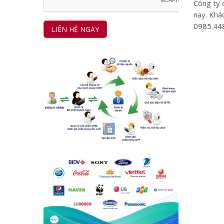
Công ty 
nay. Khá
0985.448