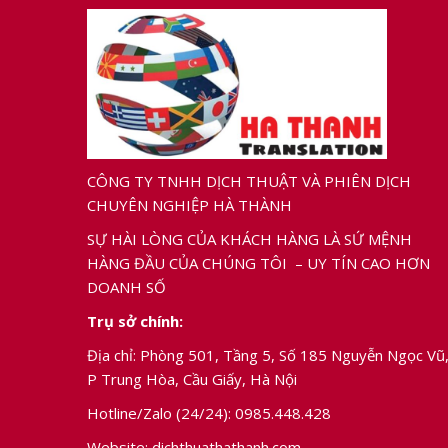
CÔNG TY TNHH DỊCH THUẬT VÀ PHIÊN DỊCH
CHUYÊN NGHIỆP HÀ THÀNH
SỰ HÀI LÒNG CỦA KHÁCH HÀNG LÀ SỨ MỆNH
HÀNG ĐẦU CỦA CHÚNG TÔI – UY TÍN CAO HƠN
DOANH SỐ
Trụ sở chính:
Địa chỉ: Phòng 501, Tầng 5, Số 185 Nguyễn Ngọc Vũ
P Trung Hòa, Cầu Giấy, Hà Nội
Hotline/Zalo (24/24):
0985.448.428
Website: dichthuathathanh.com