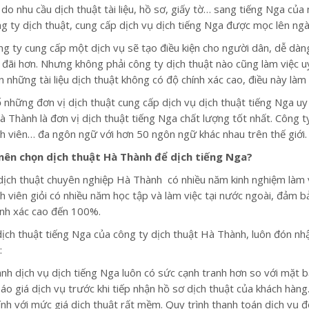
 do nhu cầu dịch thuật tài liệu, hồ sơ, giấy tờ… sang tiếng Nga củ
ng ty dịch thuật, cung cấp dịch vụ dịch tiếng Nga được mọc lên ng
ng ty cung cấp một dịch vụ sẽ tạo điều kiện cho người dân, dễ dàn
 đãi hơn. Nhưng không phải công ty dịch thuật nào cũng làm việc uy
 những tài liệu dịch thuật không có độ chính xác cao, điều này làm
 những đơn vị dịch thuật cung cấp dịch vụ dịch thuật tiếng Nga uy 
à Thành là đơn vị dịch thuật tiếng Nga chất lượng tốt nhất. Công t
ch viên… đa ngôn ngữ với hơn 50 ngôn ngữ khác nhau trên thế giới.
 nên chọn dịch thuật Hà Thành để dịch tiếng Nga?
dịch thuật chuyên nghiệp Hà Thành có nhiều năm kinh nghiệm làm vi
ch viên giỏi có nhiều năm học tập và làm việc tại nước ngoài, đảm
ính xác cao đến 100%.
dịch thuật tiếng Nga của công ty dịch thuật Hà Thành, luôn đón nh
:
ành dịch vụ dịch tiếng Nga luôn có sức cạnh tranh hơn so với mặt 
áo giá dịch vụ trước khi tiếp nhận hồ sơ dịch thuật của khách hàng.
tính với mức giá dịch thuật rất mềm. Quy trình thanh toán dịch vụ đ