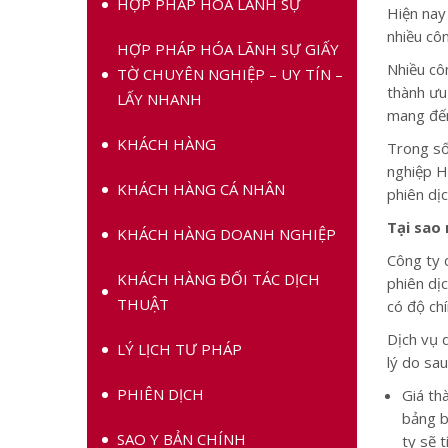
HỢP PHÁP HÓA LÃNH SỰ
Hiện nay
nhiều cô
HỢP PHÁP HÓA LÃNH SỰ GIẤY
Nhiều cô
TỜ CHUYÊN NGHIỆP – UY TÍN –
thành ưu
LẤY NHANH
mang đến
KHÁCH HÀNG
Trong số
nghiệp H
KHÁCH HÀNG CÁ NHÂN
phiên dị
Tại sao
KHÁCH HÀNG DOANH NGHIỆP
Công ty 
KHÁCH HÀNG ĐỐI TÁC DỊCH
phiên dị
THUẬT
có độ ch
Dịch vụ 
LÝ LỊCH TƯ PHÁP
lý do sau
PHIÊN DỊCH
Giá th
bảng b
SAO Y BẢN CHÍNH
ty sẽ 