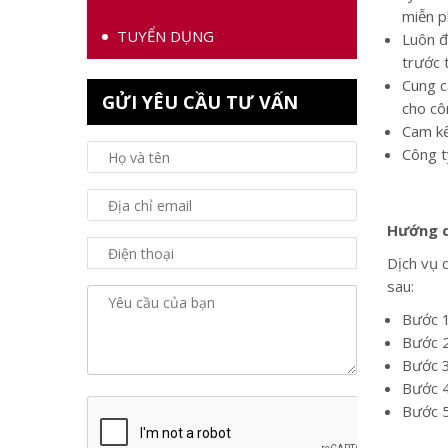
miễn ph
TUYỂN DỤNG
Luôn đ
trước 
Cung c
GỬI YÊU CẦU TƯ VẤN
cho cô
Cam kế
Công t
Hướng d
Dịch vụ 
sau:
Bước 1
Bước 2
Bước 3
Bước 4
Bước 5