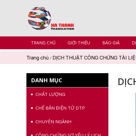
TRANG CHỦ
GIỚI THIỆU
BÁO GIÁ
D
Trang chủ
DỊCH THUẬT CÔNG CHỨNG TÀI LI
/
DỊC
DANH MỤC
CHẤT LƯỢNG
CHẾ BẢN ĐIỆN TỬ DTP
CHUYÊN NGÀNH
CÔNG CHỨNG SƠ YẾU LÝ LỊCH