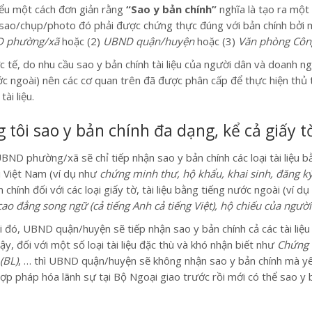
iểu một cách đơn giản rằng
“Sao y bản chính”
nghĩa là tạo ra một
 sao/chụp/photo đó phải được chứng thực đúng với bản chính bởi 
 phường/xã
hoặc (2)
UBND quận/huyện
hoặc (3)
Văn phòng Côn
 tế, do nhu cầu sao y bản chính tài liệu của người dân và doanh ng
ớc ngoài) nên các cơ quan trên đã được phân cấp để thực hiện thủ 
tài liệu.
 tôi sao y bản chính đa dạng, kể cả giấy 
UBND phường/xã sẽ chỉ tiếp nhận sao y bản chính các loại tài liệu 
i Việt Nam (ví dụ như
chứng minh thư, hộ khẩu, khai sinh, đăng ký
 chính đối với các loại giấy tờ, tài liệu bằng tiếng nước ngoài (ví d
cao đẳng song ngữ (cả tiếng Anh cả tiếng Việt), hộ chiếu của ngườ
 đó, UBND quận/huyện sẽ tiếp nhận sao y bản chính cả các tài liệu b
y, đối với một số loại tài liệu đặc thù và khó nhận biết như
Chứng 
(BL)
, … thì UBND quận/huyện sẽ không nhận sao y bản chính mà yê
hợp pháp hóa lãnh sự tại Bộ Ngoại giao trước rồi mới có thể sao y b