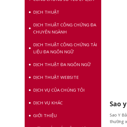
DỊCH THUẬT
DỊCH THUẬT CÔNG CHỨNG ĐA
CHUYÊN NGÀNH
DỊCH THUẬT CÔNG CHỨNG TÀI
LIỆU ĐA NGÔN NGỮ
DỊCH THUẬT ĐA NGÔN NGỮ
DỊCH THUẬT WEBSITE
DỊCH VỤ CỦA CHÚNG TÔI
Sao y
DỊCH VỤ KHÁC
Sao Y Bả
GIỚI THIỆU
thường x