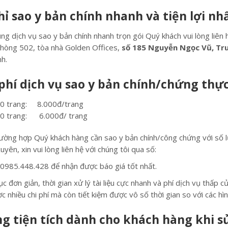
hỉ sao y bản chính nhanh và tiện lợi nh
ng dịch vụ sao y bản chính nhanh trọn gói Quý khách vui lòng liên 
 Phòng 502, tòa nhà Golden Offices,
số 185 Nguyễn Ngọc Vũ, Tru
nh.
phí dịch vụ sao y bản chính/chứng thự
20 trang: 8.000đ/trang
20 trang: 6.000đ/ trang
ường hợp Quý khách hàng cần sao y bản chính/công chứng với số l
yên, xin vui lòng liên hệ với chúng tôi qua số:
 0985.448.428 để nhận được báo giá tốt nhất.
ục đơn giản, thời gian xử lý tài liệu cực nhanh và phí dịch vụ thấp
 nhiều chi phí mà còn tiết kiệm được vô số thời gian so với các hì
 tiện tích dành cho khách hàng khi sử