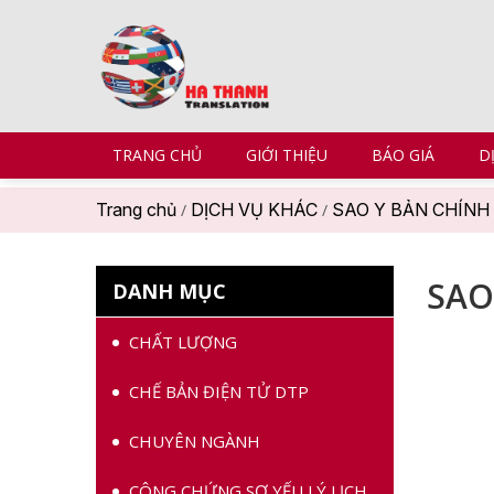
TRANG CHỦ
GIỚI THIỆU
BÁO GIÁ
D
Trang chủ
DỊCH VỤ KHÁC
SAO Y BẢN CHÍNH
/
/
SAO
DANH MỤC
CHẤT LƯỢNG
CHẾ BẢN ĐIỆN TỬ DTP
CHUYÊN NGÀNH
CÔNG CHỨNG SƠ YẾU LÝ LỊCH