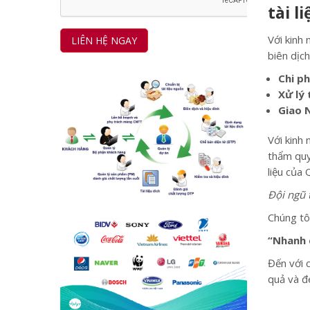
tài l
Với kinh 
biên dịc
Chi ph
Xử lý 
Giao 
Với kinh 
thẩm quy
liệu của 
Đội ngũ 
Chúng tô
“Nhanh 
Đến với 
quả và đe