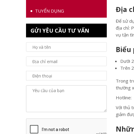
Địa c
TUYỂN DỤNG
Để sử dụ
địa chỉ:
GỬI YÊU CẦU TƯ VẤN
vụ tận tì
Biểu 
Dưới 
Trên 
Trong tr
thường xu
Hotline:
Với thủ t
giảm được
Những