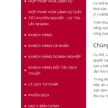
HỢP PHÁP HÓA LÃNH SỰ
Có thể h
thời bản
HỢP PHÁP HÓA LÃNH SỰ GIẤY
(1)
UBND
TỜ CHUYÊN NGHIỆP – UY TÍN –
Trên thực
LẤY NHANH
tiếng nư
từng loại 
KHÁCH HÀNG
Chúng
KHÁCH HÀNG CÁ NHÂN
Cụ thể, 
KHÁCH HÀNG DOANH NGHIỆP
quyền tạ
sao y bản
KHÁCH HÀNG ĐỐI TÁC DỊCH
đại học/
THUẬT
Trong khi
LÝ LỊCH TƯ PHÁP
Mặc dù vậ
Vận đơn 
PHIÊN DỊCH
thủ tục 
SAO Y BẢN CHÍNH