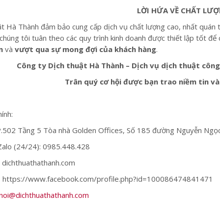
LỜI HỨA VỀ CHẤT LƯ
ật Hà Thành đảm bảo cung cấp dịch vụ chất lượng cao, nhất quán t
chúng tôi tuân theo các quy trình kinh doanh được thiết lập tốt để
n
và
vượt qua sự mong đợi của khách hàng
.
Công ty Dịch thuật Hà Thành – Dịch vụ dịch thuật côn
Trân quý cơ hội được bạn trao niềm tin và
ính:
 P.502 Tầng 5 Tòa nhà Golden Offices, Số 185 đường Nguyễn Ngọ
Zalo (24/24): 0985.448.428
 dichthuathathanh.com
: https://www.facebook.com/profile.php?id=100086474841471
noi@dichthuathathanh.com