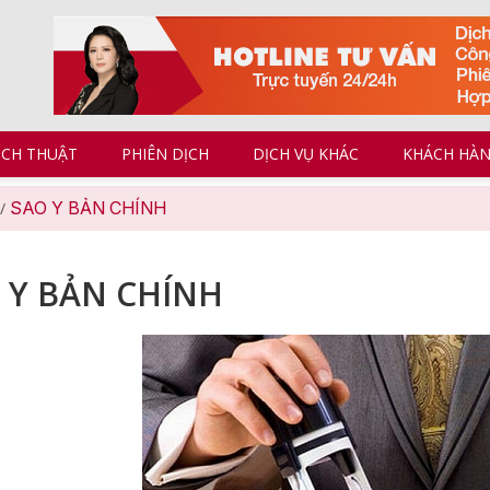
ỊCH THUẬT
PHIÊN DỊCH
DỊCH VỤ KHÁC
KHÁCH HÀ
SAO Y BẢN CHÍNH
/
 Y BẢN CHÍNH