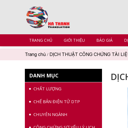
TRANG CHỦ
GIỚI THIỆU
BÁO GIÁ
D
Trang chủ
DỊCH THUẬT CÔNG CHỨNG TÀI LI
/
DỊC
DANH MỤC
CHẤT LƯỢNG
CHẾ BẢN ĐIỆN TỬ DTP
CHUYÊN NGÀNH
CÔNG CHỨNG SƠ YẾU LÝ LỊCH