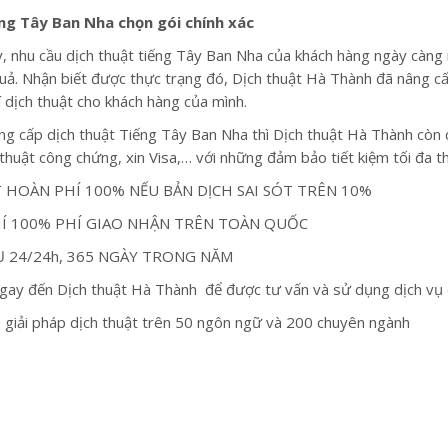
ếng Tây Ban Nha chọn gói chính xác
, nhu cầu dịch thuật tiếng Tây Ban Nha của khách hàng ngày càng
quả. Nhận biết được thực trạng đó, Dịch thuật Hà Thành đã nâng cấ
í dịch thuật cho khách hàng của mình.
ng cấp dịch thuật Tiếng Tây Ban Nha thì Dịch thuật Hà Thành còn 
 thuật công chứng, xin Visa,… với những đảm bảo tiết kiệm tối đa t
 HOÀN PHÍ 100% NẾU BẢN DỊCH SAI SÓT TRÊN 10%
HÍ 100% PHÍ GIAO NHẬN TRÊN TOÀN QUỐC
 24/24h, 365 NGÀY TRONG NĂM
ngay đến Dịch thuật Hà Thành để được tư vấn và sử dụng dịch vụ d
 giải pháp dịch thuật trên 50 ngôn ngữ và 200 chuyên ngành