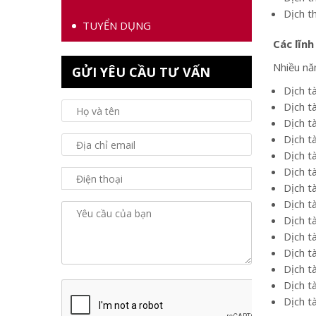
Dịch t
TUYỂN DỤNG
Các lĩn
Nhiều nă
GỬI YÊU CẦU TƯ VẤN
Dịch t
Dịch t
Dịch t
Dịch t
Dịch t
Dịch t
Dịch t
Dịch t
Dịch t
Dịch t
Dịch t
Dịch t
Dịch t
Dịch t