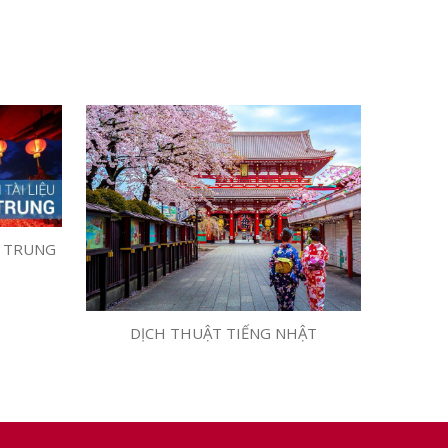
G TRUNG
DỊCH THUẬT TIẾNG NHẬT