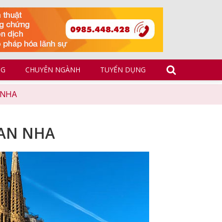
NG
CHUYÊN NGÀNH
TUYỂN DỤNG
 NHA
BAN NHA