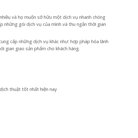
 nhiều và họ muốn sở hữu một dịch vụ nhanh chóng
p những gói dịch vụ của mình và thu ngắn thời gian
cung cấp những dịch vụ khác như: hợp pháp hóa lãnh
hời gian giao sản phẩm cho khách hàng.
ịch thuật tốt nhất hiện nay