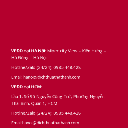
VPĐD tại Hà Nội
: Mipec city View – Kiến Hưng –
Hà Đông – Hà Nội
Hotline/Zalo (24/24):
0985.448.428
Email:
hanoi@dichthuathathanh.com
VPĐD tại HCM
:
Lầu 1, Số 95 Nguyễn Công Trứ, Phường Nguyễn
,
Thái Bình, Quận 1, HCM
Hotline/Zalo (24/24):
0985.448.428
Email:
hanoi@dichthuathathanh.com