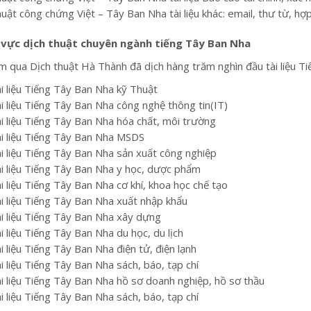
huật công chứng Việt – Tây Ban Nha tài liệu khác: email, thư từ, hợp
h vực dịch thuật chuyên ngành tiếng Tây Ban Nha
m qua Dịch thuật Hà Thành đã dịch hàng trăm nghìn đầu tài liệu 
ài liệu Tiếng Tây Ban Nha kỹ Thuật
ài liệu Tiếng Tây Ban Nha công nghệ thông tin(IT)
ài liệu Tiếng Tây Ban Nha hóa chất, môi trường
ài liệu Tiếng Tây Ban Nha MSDS
ài liệu Tiếng Tây Ban Nha sản xuất công nghiệp
ài liệu Tiếng Tây Ban Nha y học, dược phẩm
ài liệu Tiếng Tây Ban Nha cơ khí, khoa học chế tạo
ài liệu Tiếng Tây Ban Nha xuất nhập khẩu
ài liệu Tiếng Tây Ban Nha xây dựng
ài liệu Tiếng Tây Ban Nha du học, du lịch
ài liệu Tiếng Tây Ban Nha điện tử, điện lạnh
ài liệu Tiếng Tây Ban Nha sách, báo, tạp chí
ài liệu Tiếng Tây Ban Nha hồ sơ doanh nghiệp, hồ sơ thầu
ài liệu Tiếng Tây Ban Nha sách, báo, tạp chí