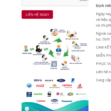
Dịch ti
Ngày nay
và hiệu 
và chi ph
Ngoài cu
sự, Dịch
CAM KẾT
MIỄN P
PHỤC VỤ
Liên hệ 
Cung cấp